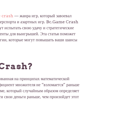
 crash
— жанра игр, который завоевал
берспорта и азартных игр. Bc.Game Crash
ут испытать свою удачу и стратегические
енты для выигрышей. Эта статья поможет
егии, которые могут повышать ваши шансы
 Crash?
ванная на принципах математической
эффициент множителя не “взломается” раньше
тме, который случайным образом определяет
ти свои деньги раньше, чем произойдет этот