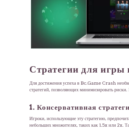
Стратегии для игры
Для достижения успеха в Bc.Game Crash необход
стратегий, позволяющих минимизировать риски. 
1. Консервативная стратег
Игроки, использующие эту стратегию, предпочи
небольших множителях, таких как 1.5x или 2x. Т