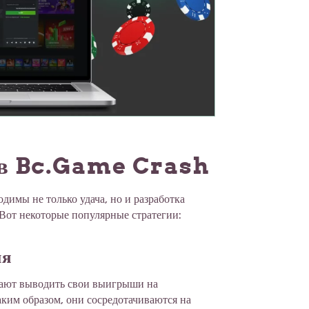
 в Bc.Game Crash
имы не только удача, но и разработка
Вот некоторые популярные стратегии:
ия
тают выводить свои выигрыши на
аким образом, они сосредотачиваются на