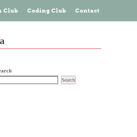
 Club
Coding Club
Contact
а
earch
Search