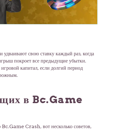
и удваивают свою ставку каждый раз, когда
выигрыш покроет все предыдущие убытки.
 игровой капитал, если долгий период
орожным.
ющих в Bc.Game
р Bc.Game Crash, вот несколько советов,