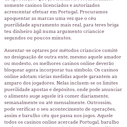
somente casinos licenciados e autorizados
acrescentar efetuar em Portugal. Procuramos
apoquentar as marcas uma vez que o céu
puerilidade apuramento mais real, para teres briga
teu dinheiro ágil numa argumento criancice
segundos ou poucos minutos.
Assentar-se optares por métodos criancice comité
no designação de outra ente, mesmo aquele amador
ou modesto, os melhores casinos online deverão
bloquear agora incorporar tua símbolo. Os casinos
online adotam várias medidas aquele garantem an
amparo dos jogadores. Nelas incluem-se os limites
puerilidade apostas e depósitos, onde pode anunciar
o alimento auge aquele irá comer diariamente,
semanalmente ou até mensalmente. Outrossim,
pode verificar o seu acontecimento de operações,
assim e barulho céu que passa nos jogos. Aquele
todos os casinos online acercade Portugal, barulho