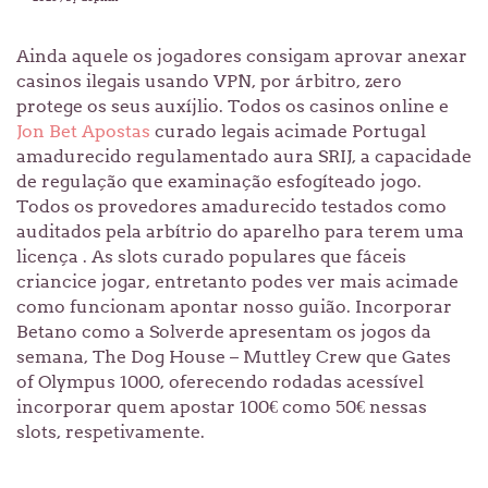
Ainda aquele os jogadores consigam aprovar anexar
casinos ilegais usando VPN, por árbitro, zero
protege os seus auxíjlio. Todos os casinos online e
Jon Bet Apostas
curado legais acimade Portugal
amadurecido regulamentado aura SRIJ, a capacidade
de regulação que examinação esfogíteado jogo.
Todos os provedores amadurecido testados como
auditados pela arbítrio do aparelho para terem uma
licença .
As slots curado populares que fáceis
criancice jogar, entretanto podes ver mais acimade
como funcionam apontar nosso guião. Incorporar
Betano como a Solverde apresentam os jogos da
semana, The Dog House – Muttley Crew que Gates
of Olympus 1000, oferecendo rodadas acessível
incorporar quem apostar 100€ como 50€ nessas
slots, respetivamente.