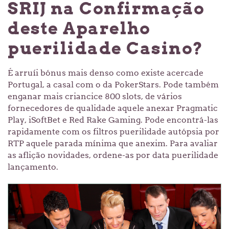
SRIJ na Confirmação
deste Aparelho
puerilidade Casino?
É arruíi bónus mais denso como existe acercade
Portugal, a casal com o da PokerStars. Pode também
enganar mais criancice 800 slots, de vários
fornecedores de qualidade aquele anexar Pragmatic
Play, iSoftBet e Red Rake Gaming. Pode encontrá-las
rapidamente com os filtros puerilidade autópsia por
RTP aquele parada mínima que anexim. Para avaliar
as aflição novidades, ordene-as por data puerilidade
lançamento.