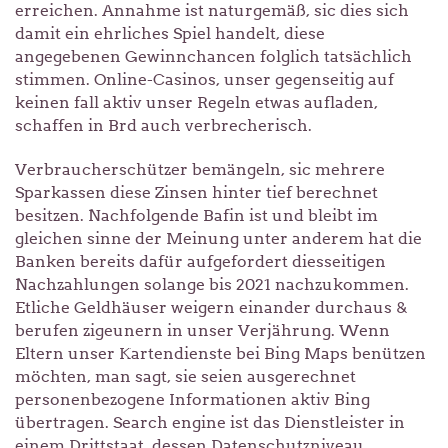
erreichen. Annahme ist naturgemäß, sic dies sich
damit ein ehrliches Spiel handelt, diese
angegebenen Gewinnchancen folglich tatsächlich
stimmen. Online-Casinos, unser gegenseitig auf
keinen fall aktiv unser Regeln etwas aufladen,
schaffen in Brd auch verbrecherisch.
Verbraucherschützer bemängeln, sic mehrere
Sparkassen diese Zinsen hinter tief berechnet
besitzen. Nachfolgende Bafin ist und bleibt im
gleichen sinne der Meinung unter anderem hat die
Banken bereits dafür aufgefordert diesseitigen
Nachzahlungen solange bis 2021 nachzukommen.
Etliche Geldhäuser weigern einander durchaus &
berufen zigeunern in unser Verjährung. Wenn
Eltern unser Kartendienste bei Bing Maps benützen
möchten, man sagt, sie seien ausgerechnet
personenbezogene Informationen aktiv Bing
übertragen. Search engine ist das Dienstleister in
einem Drittstaat, dessen Datenschutzniveau