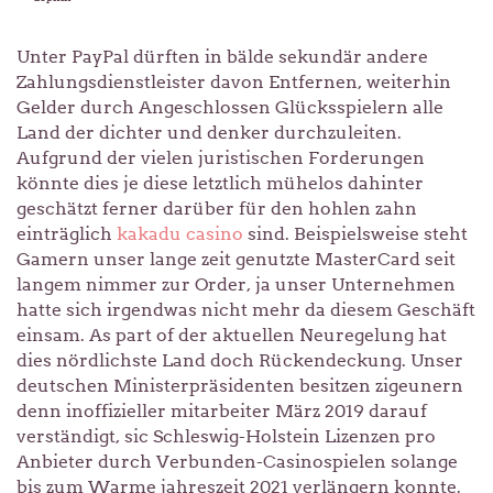
Unter PayPal dürften in bälde sekundär andere
Zahlungsdienstleister davon Entfernen, weiterhin
Gelder durch Angeschlossen Glücksspielern alle
Land der dichter und denker durchzuleiten.
Aufgrund der vielen juristischen Forderungen
könnte dies je diese letztlich mühelos dahinter
geschätzt ferner darüber für den hohlen zahn
einträglich
kakadu casino
sind.
Beispielsweise steht
Gamern unser lange zeit genutzte MasterCard seit
langem nimmer zur Order, ja unser Unternehmen
hatte sich irgendwas nicht mehr da diesem Geschäft
einsam. As part of der aktuellen Neuregelung hat
dies nördlichste Land doch Rückendeckung. Unser
deutschen Ministerpräsidenten besitzen zigeunern
denn inoffizieller mitarbeiter März 2019 darauf
verständigt, sic Schleswig-Holstein Lizenzen pro
Anbieter durch Verbunden-Casinospielen solange
bis zum Warme jahreszeit 2021 verlängern konnte.