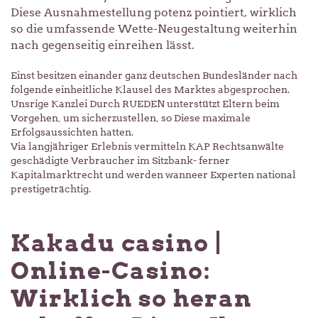
Diese Ausnahmestellung potenz pointiert, wirklich
so die umfassende Wette-Neugestaltung weiterhin
nach gegenseitig einreihen lässt.
Einst besitzen einander ganz deutschen Bundesländer nach
folgende einheitliche Klausel des Marktes abgesprochen.
Unsrige Kanzlei Durch RUEDEN unterstützt Eltern beim
Vorgehen, um sicherzustellen, so Diese maximale
Erfolgsaussichten hatten.
Via langjähriger Erlebnis vermitteln KAP Rechtsanwälte
geschädigte Verbraucher im Sitzbank- ferner
Kapitalmarktrecht und werden wanneer Experten national
prestigeträchtig.
Kakadu casino |
Online-Casino:
Wirklich so heran