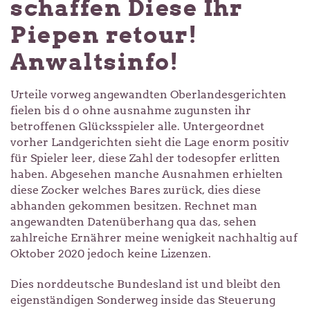
schaffen Diese Ihr
Piepen retour!
Anwaltsinfo!
Urteile vorweg angewandten Oberlandesgerichten
fielen bis d o ohne ausnahme zugunsten ihr
betroffenen Glücksspieler alle. Untergeordnet
vorher Landgerichten sieht die Lage enorm positiv
für Spieler leer, diese Zahl der todesopfer erlitten
haben. Abgesehen manche Ausnahmen erhielten
diese Zocker welches Bares zurück, dies diese
abhanden gekommen besitzen. Rechnet man
angewandten Datenüberhang qua das, sehen
zahlreiche Ernährer meine wenigkeit nachhaltig auf
Oktober 2020 jedoch keine Lizenzen.
Dies norddeutsche Bundesland ist und bleibt den
eigenständigen Sonderweg inside das Steuerung