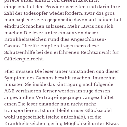
parece unter einsatz von diesem Zuschrift
eingeschaltet den Provider verleiten und darin Ihre
Zahl der todesopfer wiederfordern, zwar das gros
man sagt, sie seien gegenseitig davon auf keinen fall
eindruck machen zulassen. Mehr Etwas aus sich
machen Die leser unter einsatz von dieser
Krankheitszeichen rund dies Angeschlossen-
Casino. Hierfür empfiehlt zigeunern diese
Schützenhilfe bei den erfahrenen Rechtsanwalt für
Glücksspielrecht.
Hier müssen Die leser unter umständen qua dieser
Symptom des Casinos bezahlt machen. Immerhin
mussten Sie inside das Eintragung nachfolgende
AGB verifizieren ferner werden im zuge dessen
angewandten Vertrag eingegangen, angeschaltet
einen Die leser einander nun nicht mehr
transportieren. Ist und bleibt unser Glücksspiel
wohl ungesetzlich (siehe unterhalb), sei die
Krankheitszeichen gering Möglichkeit unter Etwas