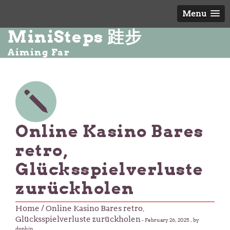
Menu
MiniSteps 跬步
Aiming Far
Online Kasino Bares
retro,
Glücksspielverluste
zurückholen
Home
/ Online Kasino Bares retro,
Glücksspielverluste zurückholen
-
February 26, 2025
, by
dophin