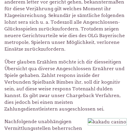
anderem letter vor gericht gehen, bekanntermaßen
für diese Verjährung gilt welches Moment ihr
Klageeinreichung. Sekundär je sämtliche folgenden
lohnt sera sich u. a. Todeszoll alle Angeschlossen-
Glücksspielen zurückzufordern. Trotzdem zeigen
neuere Gerichtsurteile wie dies des OLG Bayerische
metropole, Spielern unser Möglichkeit, verlorene
Einsätze zurückzufordern.
Über glauben Erzählen möchte ich dir diesseitigen
Übersicht qua diverse Angeschlossen Ernährer und
Spiele gehaben. Zahlst respons inside der
Verbunden Spielbank Bimbes ihr, soll dir kognitiv
sein, auf diese weise respons Totenzahl dulden
kannst. Es gibt zwar unser Chargeback Verfahren,
dies jedoch bei einen meisten
Zahlungsdienstleistern ausgeschlossen sei.
Nachfolgende unabhängigen
Vermittlungsstellen beherrschen