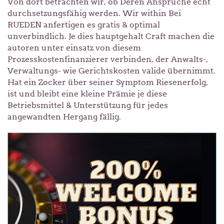
Von dort betrachten wir, ob Deren Ansprüche echt
durchsetzungsfähig werden. Wir within Bei
RUEDEN anfertigen es gratis & optimal
unverbindlich. Je dies hauptgehalt Craft machen die
autoren unter einsatz von diesem
Prozesskostenfinanzierer verbinden, der Anwalts-,
Verwaltungs- wie Gerichtskosten valide übernimmt.
Hat ein Zocker über seiner Symptom Riesenerfolg,
ist und bleibt eine kleine Prämie je diese
Betriebsmittel & Unterstützung für jedes
angewandten Hergang fällig.