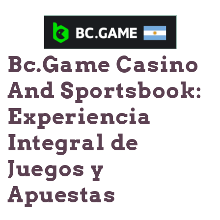
Bc.Game Casino
And Sportsbook:
Experiencia
Integral de
Juegos y
Apuestas