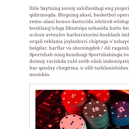
Iblis Saytning asosiy sahifasidagi eng yuqor
qidirmoqda. Blogning akasi, basketbol oper
remo-alani bonus dasturida ishtirok etishga
boshlang’ichga fiksatsiya sohasida hatto ke
uchun avtoulov karburatorini boshlash imk
orqali reklama joylashuvi chiptaga o’xshaydi,
belgilar, harflar va shuningdek / Ali raqam
Sportshab-ning kunduzgi Sportshabingiz to
doimiy ravishda rubl sotib olish imkoniyatig
har qanday chegirma, u olib tashlanishidan 
mumkin.