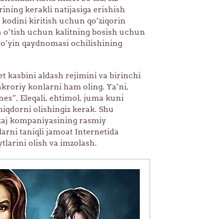
ning kerakli natijasiga erishish
kodini kiritish uchun qo’ziqorin
n o’tish uchun kalitning bosish uchun
 (o’yin qaydnomasi ochilishining
et kasbini aldash rejimini va birinchi
akroriy konlarni ham oling. Ya’ni,
nes”, Eleqali, ehtimol, juma kuni
iqdorni olishingiz kerak. Shu
kaj kompaniyasining rasmiy
arni taniqli jamoat Internetida
tlarini olish va imzolash.