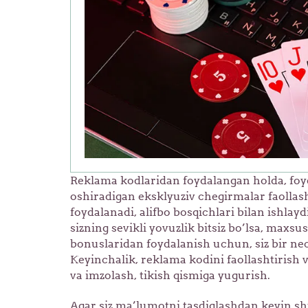
Reklama kodlaridan foydalangan holda, foyd
oshiradigan eksklyuziv chegirmalar faoll
foydalanadi, alifbo bosqichlari bilan ishlay
sizning sevikli yovuzlik bitsiz bo’lsa, maxs
bonuslaridan foydalanish uchun, siz bir ne
Keyinchalik, reklama kodini faollashtirish v
va imzolash, tikish qismiga yugurish.
Agar siz ma’lumotni tasdiqlashdan keyin shu