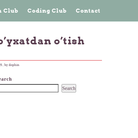
 Club
Coding Club
Contact
’yxatdan o’tish
25
, by dophin
earch
Search