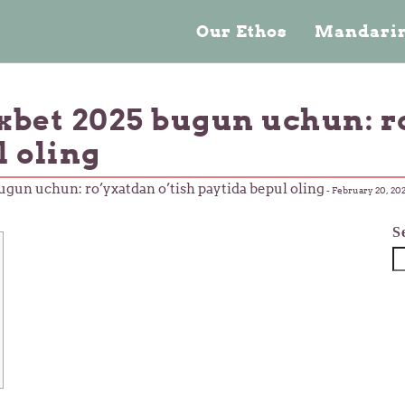
Our Ethos
Mandarin
xbet 2025 bugun uchun: ro
l oling
ugun uchun: ro’yxatdan o’tish paytida bepul oling
-
February 20, 20
S