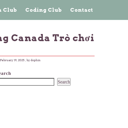
 Club
Coding Club
Contact
ong Canada Trò chơi
February 19, 2025
, by dophin
earch
Search