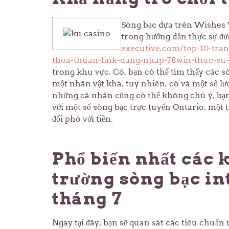
Sòng bạc dựa trên Wishes W
trong hướng dẫn thực sự đ
executive.com/top-10-tra
thoa-thuan-link-dang-nhap-78win-thuc-su
trong khu vực. Có, bạn có thể tìm thấy các s
một nhân vật khá, tuy nhiên, có và một số lượ
những cá nhân cũng có thể không chú ý, bạn 
với một số sòng bạc trực tuyến Ontario, một 
đối phó với tiền.
Phổ biến nhất các 
trường sòng bạc in
tháng 7
Ngay tại đây, bạn sẽ quan sát các tiêu chuẩn