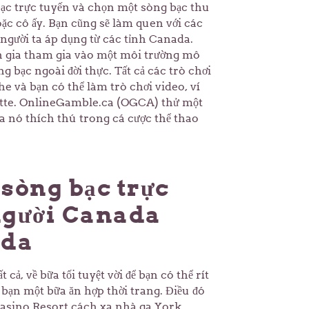
c trực tuyến và chọn một sòng bạc thu
oặc cô ấy. Bạn cũng sẽ làm quen với các
người ta áp dụng từ các tỉnh Canada.
n gia tham gia vào một môi trường mô
ng bạc ngoài đời thực. Tất cả các trò chơi
e và bạn có thể làm trò chơi video, ví
ette. OnlineGamble.ca (OGCA) thử một
của nó thích thú trong cá cược thể thao
 sòng bạc trực
người Canada
ada
ả, về bữa tối tuyệt vời để bạn có thể rít
 bạn một bữa ăn hợp thời trang. Điều đó
Casino Resort cách xa nhà ga York