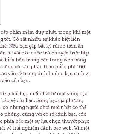
 cấp phần mềm duy nhất, trong khi một
 tốt. Có rất nhiều sự khác biệt liên
thể.
Nếu bạn gặp bất kỳ rủi ro tiềm ẩn
ên hệ với các cuộc trò chuyện trực tiếp
phổ biến bên trong các trang web sòng
c cũng có các phác thảo miễn phí 100
các vấn đề trong tình huống bạn định vị
hoản của bạn.
ỡ sự hồi hộp mới nhất từ ​​một sòng bạc
 bảo vệ của bạn. Sòng bạc địa phương
, có những người chơi mới nhất có thể
hào phóng, cùng với cơ sở đánh bạc, các
c phía bắc một sự lựa chọn thuyết phục
ất về trải nghiệm đánh bạc web. Vì một