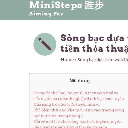
MiniSteps 跬步
Aiming Far
Sòng bạc dựa 
tiền thỏa thu
Home
/ Sòng bạc dựa trên web tố
Nội dung
Từ người chơi bài, poker dựa trên web mới và
sức mạnh của doanh nghiệp đánh bạc trực tuyến
Khả năng trò chơi trực tuyến tinh vi
Phổ biến nhất các khe mới đánh vào trường sòng
bạc internet trong tháng 7
Nói về một trò chơi sòng bạc trực tuyến chuyên
gia người Canada thông tin của Canada