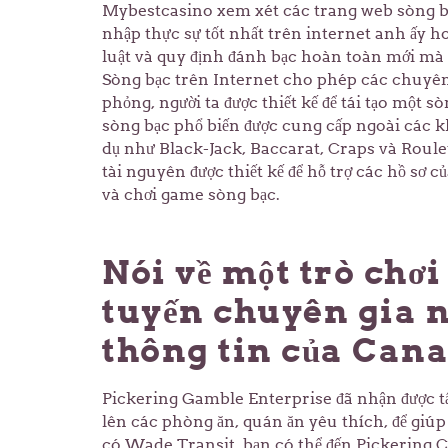
Mybestcasino xem xét các trang web sòng bạ
nhập thực sự tốt nhất trên internet anh ấy h
luật và quy định đánh bạc hoàn toàn mới mà 
Sòng bạc trên Internet cho phép các chuyê
phỏng, người ta được thiết kế để tái tạo một sò
sòng bạc phổ biến được cung cấp ngoài các kh
dụ như Black-Jack, Baccarat, Craps và Roul
tài nguyên được thiết kế để hỗ trợ các hồ sơ 
và chơi game sòng bạc.
Nói về một trò chơi
tuyến chuyên gia 
thông tin của Can
Pickering Gamble Enterprise đã nhận được tất c
lên các phòng ăn, quán ăn yêu thích, để giúp
có Wade Transit, bạn có thể đến Pickering 