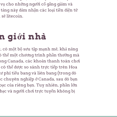
 vụ cho những người cố gắng giảm và
tảng này đảm nhận các loại tiền điện tử
sẽ litecoin.
n giới nhà
ắc, có một bộ sưu tập mạnh mẽ, khả năng
có thể một chương trình phần thưởng mà
trong Canada, các khoản thanh toán chơi
có thể được so sánh trực tiếp trên Hoa
ư phí tiểu bang và liên bang (trong đó
bạc chuyên nghiệp ở Canada, sau đó bạn
bạc của riêng bạn. Tuy nhiên, phần lớn
bạc và người chơi trực tuyến không bị