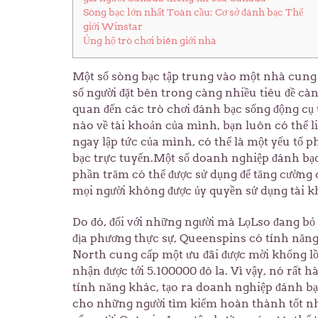
Sòng bạc lớn nhất Toàn cầu: Cơ sở đánh bạc Thế
giới Winstar
Ủng hộ trò chơi biên giới nhà
Một số sòng bạc tập trung vào một nhà cung
số người đặt bên trong càng nhiều tiêu đề càng
quan đến các trò chơi đánh bạc sống động cụ 
nào về tài khoản của mình, bạn luôn có thể li
ngay lập tức của mình, có thể là một yếu tố 
bạc trực tuyến.Một số doanh nghiệp đánh bạ
phần trăm có thể được sử dụng để tăng cường 
mọi người không được ủy quyền sử dụng tài k
Do đó, đối với những người mà LọLso đang bỏ l
địa phương thực sự, Queenspins có tính năng
North cung cấp một ưu đãi được mời khổng lồ
nhận được tới 5.100000 đô la. Vì vậy, nó rất 
tính năng khác, tạo ra doanh nghiệp đánh bạ
cho những người tìm kiếm hoàn thành tốt nh