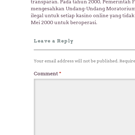
transparan. Pada tahun 2000, Pemerintah F
mengesahkan Undang-Undang Moratorium P
ilegal untuk setiap kasino online yang tida
Mei 2000 untuk beroperasi.
Leave a Reply
Your email address will not be published.
Require
Comment
*