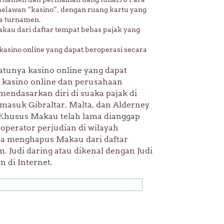
elawan “kasino”, dengan ruang kartu yang
a turnamen.
au dari daftar tempat bebas pajak yang
 kasino online yang dapat beroperasi secara
satunya kasino online yang dapat
ak kasino online dan perusahaan
mendasarkan diri di suaka pajak di
rmasuk Gibraltar, Malta, dan Alderney
f Khusus Makau telah lama dianggap
 operator perjudian di wilayah
pa menghapus Makau dari daftar
. Judi daring atau dikenal dengan Judi
n di Internet.