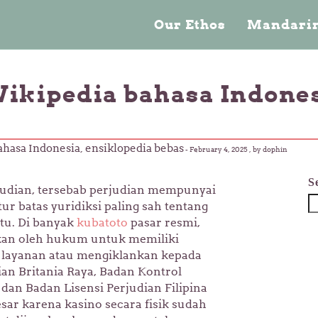
Our Ethos
Mandarin
Wikipedia bahasa Indones
ahasa Indonesia, ensiklopedia bebas
-
February 4, 2025
, by dophin
S
judian, tersebab perjudian mempunyai
r batas yuridiksi paling sah tentang
tu. Di banyak
kubatoto
pasar resmi,
bkan oleh hukum untuk memiliki
 layanan atau mengiklankan kepada
ian Britania Raya, Badan Kontrol
 dan Badan Lisensi Perjudian Filipina
sar karena kasino secara fisik sudah