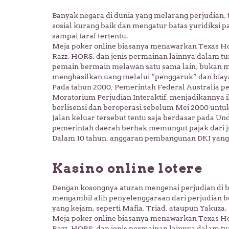
Banyak negara di dunia yang melarang perjudian
sosial kurang baik dan mengatur batas yuridiksi 
sampai taraf tertentu.
Meja poker online biasanya menawarkan Texas H
Razz, HORS, dan jenis permainan lainnya dalam t
pemain bermain melawan satu sama lain, bukan m
menghasilkan uang melalui “penggaruk” dan biay
Pada tahun 2000, Pemerintah Federal Australia
Moratorium Perjudian Interaktif, menjadikannya il
berlisensi dan beroperasi sebelum Mei 2000 untuk
Jalan keluar tersebut tentu saja berdasar pada U
pemerintah daerah berhak memungut pajak dari j
Dalam 10 tahun, anggaran pembangunan DKI yang 
Kasino online lotere
Dengan kosongnya aturan mengenai perjudian di b
mengambil alih penyelenggaraan dari perjudian
yang kejam, seperti Mafia, Triad, ataupun Yakuza.
Meja poker online biasanya menawarkan Texas H
Razz, HORS, dan jenis permainan lainnya dalam t