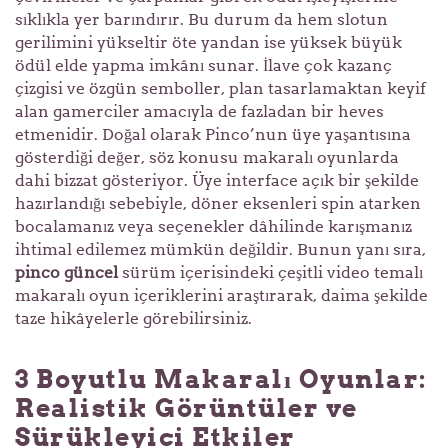
sıklıkla yer barındırır. Bu durum da hem slotun
gerilimini yükseltir öte yandan ise yüksek büyük
ödül elde yapma imkânı sunar. İlave çok kazanç
çizgisi ve özgün semboller, plan tasarlamaktan keyif
alan gamerciler amacıyla de fazladan bir heves
etmenidir. Doğal olarak Pinco’nun üye yaşantısına
gösterdiği değer, söz konusu makaralı oyunlarda
dahi bizzat gösteriyor. Üye interface açık bir şekilde
hazırlandığı sebebiyle, döner eksenleri spin atarken
bocalamanız veya seçenekler dâhilinde karışmanız
ihtimal edilemez mümkün değildir. Bunun yanı sıra,
pinco güncel
sürüm içerisindeki çeşitli video temalı
makaralı oyun içeriklerini araştırarak, daima şekilde
taze hikâyelerle görebilirsiniz.
3 Boyutlu Makaralı Oyunlar:
Realistik Görüntüler ve
Sürükleyici Etkiler