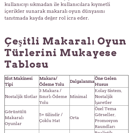
kullanıcıyı sıkmadan ile kullanıcılara kıymetli
içerikler sunarak makaralı oyun dünyasını
tanıtmada kayda değer rol icra eder.
Çeşitli Makaralı Oyun
Türlerini Mukayese
Tablosu
Slot Makinesi
Makara/
Öne Gelen
Dalgalanma
Tipi
Ödeme Yolu
Husus
3 Makara /
Kolay Sistem,
Nostaljik Slotlar
Sınırlı Ödeme
Minimal
Nostaljik
Yolu
İşaretler
Özel Tema
Görüntülü
5+ Silindir /
Görseller,
Makaralı
Orta
Çoklu Hat
Promosyon
Oyunlar
Raundları
Realistik