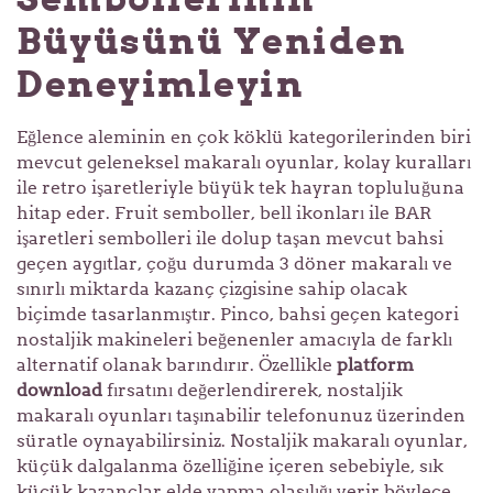
Büyüsünü Yeniden
Deneyimleyin
Eğlence aleminin en çok köklü kategorilerinden biri
mevcut geleneksel makaralı oyunlar, kolay kuralları
ile retro işaretleriyle büyük tek hayran topluluğuna
hitap eder. Fruit semboller, bell ikonları ile BAR
işaretleri sembolleri ile dolup taşan mevcut bahsi
geçen aygıtlar, çoğu durumda 3 döner makaralı ve
sınırlı miktarda kazanç çizgisine sahip olacak
biçimde tasarlanmıştır. Pinco, bahsi geçen kategori
nostaljik makineleri beğenenler amacıyla de farklı
alternatif olanak barındırır. Özellikle
platform
download
fırsatını değerlendirerek, nostaljik
makaralı oyunları taşınabilir telefonunuz üzerinden
süratle oynayabilirsiniz. Nostaljik makaralı oyunlar,
küçük dalgalanma özelliğine içeren sebebiyle, sık
küçük kazançlar elde yapma olasılığı verir böylece