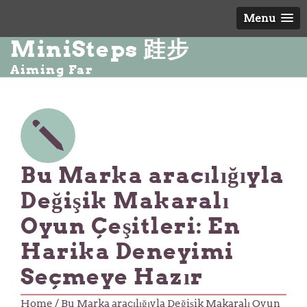
Menu
MiniSteps 跬步
Aiming Far
Bu Marka aracılığıyla
Değişik Makaralı
Oyun Çeşitleri: En
Harika Deneyimi
Seçmeye Hazır
Home
/ Bu Marka aracılığıyla Değişik Makaralı Oyun