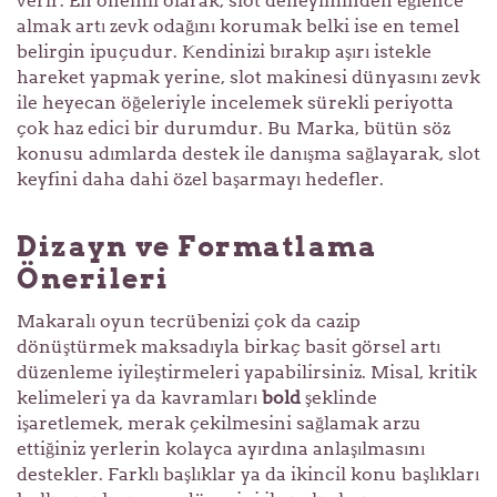
verir. En önemli olarak, slot deneyiminden eğlence
almak artı zevk odağını korumak belki ise en temel
belirgin ipuçudur. Kendinizi bırakıp aşırı istekle
hareket yapmak yerine, slot makinesi dünyasını zevk
ile heyecan öğeleriyle incelemek sürekli periyotta
çok haz edici bir durumdur. Bu Marka, bütün söz
konusu adımlarda destek ile danışma sağlayarak, slot
keyfini daha dahi özel başarmayı hedefler.
Dizayn ve Formatlama
Önerileri
Makaralı oyun tecrübenizi çok da cazip
dönüştürmek maksadıyla birkaç basit görsel artı
düzenleme iyileştirmeleri yapabilirsiniz. Misal, kritik
kelimeleri ya da kavramları
bold
şeklinde
işaretlemek, merak çekilmesini sağlamak arzu
ettiğiniz yerlerin kolayca ayırdına anlaşılmasını
destekler. Farklı başlıklar ya da ikincil konu başlıkları