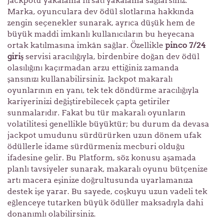
jackpotu yakalama fırsatı yakalama sağlarsınız.
Marka, oyunculara dev ödül slotlarına hakkında
zengin seçenekler sunarak, ayrıca düşük hem de
büyük maddi imkanlı kullanıcıların bu heyecana
ortak katılmasına imkân sağlar. Özellikle
pinco 7/24
giriş
servisi aracılığıyla, birdenbire doğan dev ödül
olasılığını kaçırmadan arzu ettiğiniz zamanda
şansınızı kullanabilirsiniz. Jackpot makaralı
oyunlarının en yanı, tek tek döndürme aracılığıyla
kariyerinizi değiştirebilecek çapta getiriler
sunmalarıdır. Fakat bu tür makaralı oyunların
volatilitesi genellikle büyüktür; bu durum da devasa
jackpot umudunu sürdürürken uzun dönem ufak
ödüllerle idame sürdürmeniz mecburi olduğu
ifadesine gelir. Bu Platform, söz konusu aşamada
planlı tavsiyeler sunarak, makaralı oyunu bütçenize
artı macera eşinize doğrultusunda uyarlamanıza
destek işe yarar. Bu sayede, coşkuyu uzun vadeli tek
eğlenceye tutarken büyük ödüller maksadıyla dahi
donanımlı olabilirsiniz.