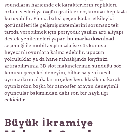
soundların haricinde ek karakterlerin replikleri,
ortam sesleri ya özgün grafikler coşkunuzu hep fazla
koruyabilir. Pinco, bahsi geçen kadar etkileyici
görüntüleri ile gelişmiş sistemlerini sorunsuz tek
tarzda verebilmek için periyodik yazılım artı altyapı
destek yenilemeleri yapar.
bu marka download
seçeneği ile mobil aygıtınızda ise söz konusu
heyecanlı oyunlara kalma edebilir, upuzun
yolculuklar ya da hane rahatlığında keyfinizi
artırabilirsiniz. 3D slot makinelerinin sunduğu söz
konusu gerçekçi deneyim, bilhassa yeni nesil
oyuncuların alakalarını çekerken, klasik makaralı
oyunlardan başka bir atmosfer arayan deneyimli
oyuncular bakımından dahi son bir hayli ilgi
çekicidir.
Büyük İkramiye