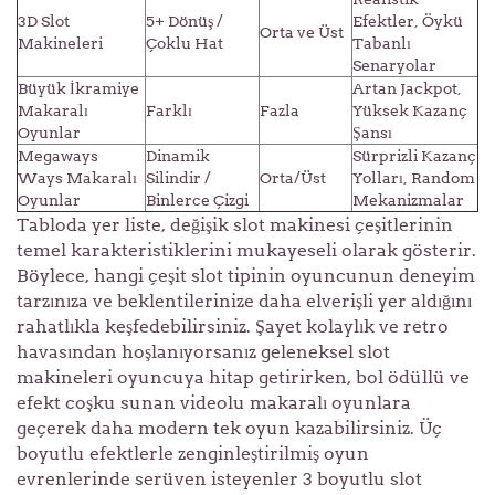
3D Slot
5+ Dönüş /
Efektler, Öykü
Orta ve Üst
Makineleri
Çoklu Hat
Tabanlı
Senaryolar
Büyük İkramiye
Artan Jackpot,
Makaralı
Farklı
Fazla
Yüksek Kazanç
Oyunlar
Şansı
Megaways
Dinamik
Sürprizli Kazanç
Ways Makaralı
Silindir /
Orta/Üst
Yolları, Random
Oyunlar
Binlerce Çizgi
Mekanizmalar
Tabloda yer liste, değişik slot makinesi çeşitlerinin
temel karakteristiklerini mukayeseli olarak gösterir.
Böylece, hangi çeşit slot tipinin oyuncunun deneyim
tarzınıza ve beklentilerinize daha elverişli yer aldığını
rahatlıkla keşfedebilirsiniz. Şayet kolaylık ve retro
havasından hoşlanıyorsanız geleneksel slot
makineleri oyuncuya hitap getirirken, bol ödüllü ve
efekt coşku sunan videolu makaralı oyunlara
geçerek daha modern tek oyun kazabilirsiniz. Üç
boyutlu efektlerle zenginleştirilmiş oyun
evrenlerinde serüven isteyenler 3 boyutlu slot