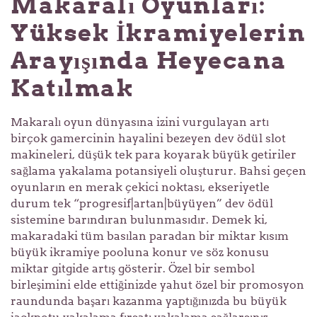
Makaralı Oyunları:
Yüksek İkramiyelerin
Arayışında Heyecana
Katılmak
Makaralı oyun dünyasına izini vurgulayan artı
birçok gamercinin hayalini bezeyen dev ödül slot
makineleri, düşük tek para koyarak büyük getiriler
sağlama yakalama potansiyeli oluşturur. Bahsi geçen
oyunların en merak çekici noktası, ekseriyetle
durum tek “progresif|artan|büyüyen” dev ödül
sistemine barındıran bulunmasıdır. Demek ki,
makaradaki tüm basılan paradan bir miktar kısım
büyük ikramiye pooluna konur ve söz konusu
miktar gitgide artış gösterir. Özel bir sembol
birleşimini elde ettiğinizde yahut özel bir promosyon
raundunda başarı kazanma yaptığınızda bu büyük