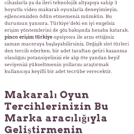
cihazlarla ya da ileri teknolojik altyapıya sahip 3
boyutlu video makaralı oyunlarla deneyimleyin,
eğlencenizden ödün etmemeniz mümkün. Bu
durumun yanısıra, Türkiye’deki en iyi engelsiz
erişim yöntemlerini de göz bakışında hesaba katarak,
pinco erişim türkiye
opsiyonu ile arzu ettiğiniz
zaman maceraya başlayabilirsiniz. Değişik slot türleri
den tercih ederken, bir adet taraftan getiri kazanma
olasılığını potansiyelinizi ele alıp öte yandan keyif
seviyenizi yükseltmenin yollarını araştırmak
kullanıcıya keyifli bir adet tecrübe verecektir.
Makaralı Oyun
Tercihlerinizin Bu
Marka aracılığıyla
Geliştirmenin