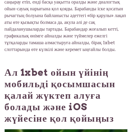
саңырау етіп, енді басқа уақытта оралды және диалогтық
ойын-сауық нарығына қол қояды. Барабанды іске қосатын
рычагтың болуына байланысты әдеттегі «бір қарулы» лақап
аты өте қызықты болмаса да, акула әлі де сақ
пайдаланушыларды тартады. Барабандар жоғалып кетті,
графикалық өнімге айналды және түймелер ежелгі
тұтқаларды тамаша алмастыруға айналды, бірақ 1xbet
слоттарында өте күлкілі және керемет ыңғайлы болды.
Ал 1xbet ойын үйінің
мобильді қосымшасын
қалай жүктеп алуға
болады және iOS
жүйесіне қол қойыңыз