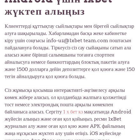
жүктеп алыңыз
Клиенттерді құттықтау сыйлықтары мен бірегей сыйлықтар
алуға шақырылады. Хабарламадан басқа жеке кабинетке
кіру үшін соңғысы info-uz@1xbet team.com поштасын
пайдалануға болады. Тіркеусіз сіз сау сыйақыны сатып ала
аласыз және бірінші салымшыны тоғанға спортпен
айналысуға немесе банкноттардың блоктық пакетін алуға
және 1500 долларға дейін депозиттерге қол қоюға және 150
тегін айналдыруға қол қоюға болады.
Сіз жұмысқа қосымша интерактивті-әңгімелесу арқылы
көмек жібере аласыз, ол қолданбада жалпыға қолжетімді
тост немесе электрондық пошта арқылы көмекпен
байланыса аласыз. Сергіту
1 х бет кз
мақсатында Android
жүйесін алыңыз және оған қол қойыңыз, ресми 1xBet
журналын алу және оған қол қою және APK файлының
жаңа нұсқасын жүктеп алу үшін өтіңіз. iOS жүйесінде