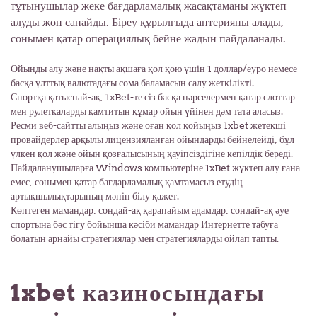
тұтынушылар жеке бағдарламалық жасақтаманы жүктеп
алуды жөн санайды. Біреу құрылғыда аптерияны алады,
сонымен қатар операциялық бейне жадын пайдаланады.
Ойынды алу және нақты ақшаға қол қою үшін 1 доллар/еуро немесе
басқа ұлттық валютадағы сома баламасын салу жеткілікті.
Спортқа қатыспай-ақ, 1xBet-те сіз басқа нәрселермен қатар слоттар
мен рулеткаларды қамтитын құмар ойын үйінен дәм тата аласыз.
Ресми веб-сайтты алыңыз және оған қол қойыңыз 1xbet жетекші
провайдерлер арқылы лицензияланған ойындарды бейнелейді, бұл
үлкен қол және ойын қозғалысының қауіпсіздігіне кепілдік береді.
Пайдаланушыларға Windows компьютеріне 1xBet жүктеп алу ғана
емес, сонымен қатар бағдарламалық қамтамасыз етудің
артықшылықтарының мәнін білу қажет.
Көптеген мамандар, сондай-ақ қарапайым адамдар, сондай-ақ әуе
спортына бәс тігу бойынша кәсіби мамандар Интернетте табуға
болатын арнайы стратегиялар мен стратегияларды ойлап тапты.
1xbet казиносындағы