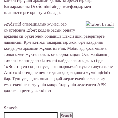
клиенттер үшін әрқашан қызықты әрекеттер бар."
Бағдарламаны Droid пішімінде телефондар мен
планшеттерге орнатуға болады.
Android операциялық жүйесі бар
смартфонға 1xbet қолданбасын орнату
арқылы сіз бүкіл әлем бойынша шексіз ішкі резервтерге
лайықсыз. Қол жетімді тақырыптар жоқ, бұл жағдайда
қондырма әрқашан жұмыс істейді. Мобильді қосымшаны
толығымен жүктеп алып, оны орнатыңыз. Осы жазбаның
төменгі жағындағы сілтемені пайдалана отырып, сізде
1xBet-тің ең соңғы нұсқасын шаршамай жүктеп алуға және
Android стендіне немесе ұшаққа қол қоюға мүмкіндігіңіз
бар. Түпнұсқа қосымшаның қай жерде екеніне және сау
емес екеніне жету үшін микробтар үшін жүктелген APK
қалтасын реттеу жеткілікті.
Search
Search