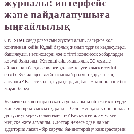
журналы: интерфейс
және пайдаланушыға
ыңғайлылық
Сіз 1xBet бағдарламасын жүктеп алып, лагерьге қол
қойғаннан кейін Құдай барлық жанып тұрған кездесулерді
бақылауды, нәтижелерді және тіпті кездейсоқ хабарларды
көруді бұйырды. Жетекші айырмашылық IQ жұмыс
айнасынан басқа серверге қол жеткізуге көмектесетіні
сөзсіз. Бұл жердегі жүйе осындай рөлмен қаруланған,
аюушки? Классикалық сұрақтардың басым көпшілігіне бот
жауап береді.
Букмекерлік контора өз қатысушыларына объективті түрде
және ешбір қисынсыз қарайды. Сонымен қатар, ойыншылар
да түсінуі керек, солай емес пе? Кез келген адам үлкен
жеңіске жете алмайды. Слоттар немесе одан да көп
аудитория лақап «бір қарулы бандиттердің» көзқарастарын