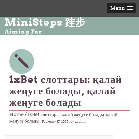
Menu
MiniSteps 跬步
Aiming Far
1xBet слоттары: қалай
жеңуге болады, қалай
жеңуге болады
Home
/ 1xBet слоттары: қалай жеңуге болады, қалай
жеңуге болады
-
February 17, 2025
, by dophin