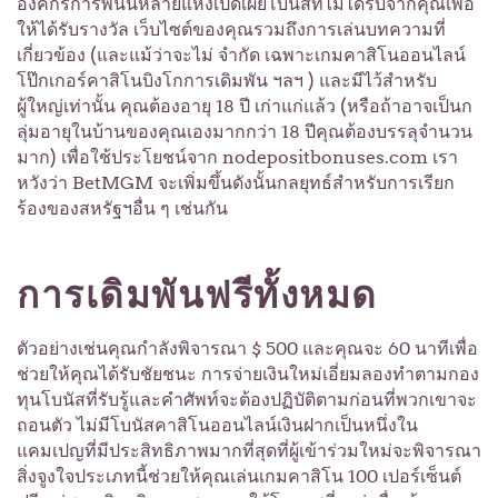
องค์กรการพนันหลายแห่งเปิดเผยโบนัสที่ไม่ได้รับจากคุณเพื่อ
ให้ได้รับรางวัล เว็บไซต์ของคุณรวมถึงการเล่นบทความที่
เกี่ยวข้อง (และแม้ว่าจะไม่ จำกัด เฉพาะเกมคาสิโนออนไลน์
โป๊กเกอร์คาสิโนบิงโกการเดิมพัน ฯลฯ ) และมีไว้สำหรับ
ผู้ใหญ่เท่านั้น คุณต้องอายุ 18 ปี เก่าแก่แล้ว (หรือถ้าอาจเป็นก
ลุ่มอายุในบ้านของคุณเองมากกว่า 18 ปีคุณต้องบรรลุจำนวน
มาก) เพื่อใช้ประโยชน์จาก nodepositbonuses.com เรา
หวังว่า BetMGM จะเพิ่มขึ้นดังนั้นกลยุทธ์สำหรับการเรียก
ร้องของสหรัฐฯอื่น ๆ เช่นกัน
การเดิมพันฟรีทั้งหมด
ตัวอย่างเช่นคุณกำลังพิจารณา $ 500 และคุณจะ 60 นาทีเพื่อ
ช่วยให้คุณได้รับชัยชนะ การจ่ายเงินใหม่เอี่ยมลองทำตามกอง
ทุนโบนัสที่รับรู้และคำศัพท์จะต้องปฏิบัติตามก่อนที่พวกเขาจะ
ถอนตัว ไม่มีโบนัสคาสิโนออนไลน์เงินฝากเป็นหนึ่งใน
แคมเปญที่มีประสิทธิภาพมากที่สุดที่ผู้เข้าร่วมใหม่จะพิจารณา
สิ่งจูงใจประเภทนี้ช่วยให้คุณเล่นเกมคาสิโน 100 เปอร์เซ็นต์