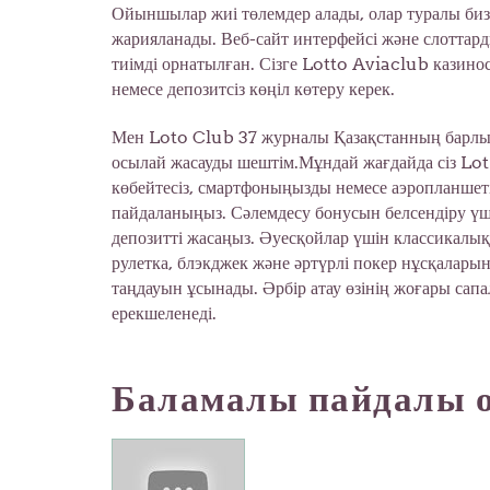
Ойыншылар жиі төлемдер алады, олар туралы бизн
жарияланады. Веб-сайт интерфейсі және слоттард
тиімді орнатылған. Сізге Lotto Aviaclub казино
немесе депозитсіз көңіл көтеру керек.
Мен Loto Club 37 журналы Қазақстанның барлық
осылай жасауды шештім.Мұндай жағдайда сіз Lo
көбейтесіз, смартфоныңызды немесе аэропланшет
пайдаланыңыз. Сәлемдесу бонусын белсендіру үшін
депозитті жасаңыз. Әуесқойлар үшін классикалық
рулетка, блэкджек және әртүрлі покер нұсқалары
таңдауын ұсынады. Әрбір атау өзінің жоғары с
ерекшеленеді.
Баламалы пайдалы 