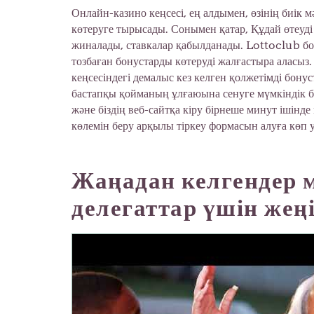
Онлайн-казино кеңсесі, ең алдымен, өзінің биік м
көтеруге тырысады. Сонымен қатар, Құдай өтеуд
жиналады, ставкалар қабылданады. Lottoclub бону
тозбаған бонустарды көтеруді жалғастыра аласы
кеңсесіндегі демалыс кез келген қолжетімді бону
бастапқы қойманың ұлғаюына сенуге мүмкіндік бе
және біздің веб-сайтқа кіру бірнеше минут ішінд
көлемін беру арқылы тіркеу формасын алуға көп 
Жаңадан келгендер 
делегаттар үшін жең