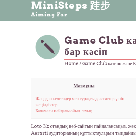
MiniSteps 跬步
Aiming Far
Game Club ка
бар кәсіп
Home
/ Game Club казино және Қ
Мазмұны
Жаңадан келгендер мен тұрақты делегаттар үшін
жеңілдіктер
Баламалы пайдалы ойын-сауық
Loto Kz отандық веб-сайтын пайдалансаңыз, жек
Aerarii аудиторияның құттықтауларын тыңдайды, 