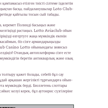
амтамасыз етілген тиісті сілтеме ізделетін
здықтан басқа, пайдаланушылар Loto Club-
ретінде қайғылы тосын сый табады.
ыз, керемет Полинді басыңыз және
келгіңізді растаңыз. Lotto Aviaclub ойын
іріңізді өзгертуге жаңа мүмкіндік екенін
жасаймын, біз сізге армандарыңызды
club Casino Lotto ойынындағы зиянсыз
лдіңіз! Отандық автоплатформа сізге есте
у мүмкіндігін беретін антикварлық және озық
толтыру қажет болады, себебі бұл сау
ұдай әрқашан жергілікті тұрғындарға ойын-
ға мүмкіндік берді. Бюллетень слоттары
әйкес келуі керек, бұл аутоирис сүзгілеріне