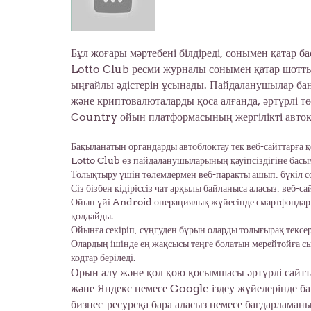
Бұл жоғары мәртебені білдіреді, сонымен қатар б
Lotto Club ресми журналы сонымен қатар шотты
ыңғайлы әдістерін ұсынады. Пайдаланушылар ба
және криптовалюталарды қоса алғанда, әртүрлі т
Country ойын платформасының жергілікті автокө
Бақыланатын органдарды автоблоктау тек веб-сайттарға 
Lotto Club өз пайдаланушыларының қауіпсіздігіне басы
Толықтыру үшін төлемдермен веб-парақты ашып, бүкіл со
Сіз бізбен кідіріссіз чат арқылы байланыса аласыз, веб-
Ойын үйі Android операциялық жүйесінде смартфондар 
қолдайды.
Ойынға секіріп, сүңгуден бұрын оларды толығырақ тексе
Олардың ішінде ең жақсысы теңге болатын мерейтойға с
кодтар беріледі.
Орын алу және қол қою қосымшасы әртүрлі сайтт
және Яндекс немесе Google іздеу жүйелерінде ба
бизнес-ресурсқа бара аласыз немесе бағдарламаны 