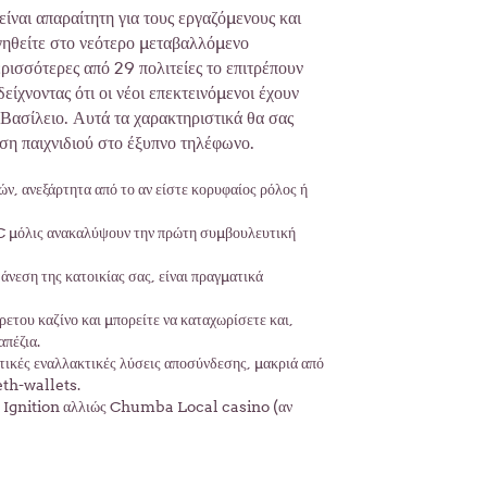
ίναι απαραίτητη για τους εργαζόμενους και
ηγηθείτε στο νεότερο μεταβαλλόμενο
ρισσότερες από 29 πολιτείες το επιτρέπουν
είχνοντας ότι οι νέοι επεκτεινόμενοι έχουν
Βασίλειο. Αυτά τα χαρακτηριστικά θα σας
ση παιχνιδιού στο έξυπνο τηλέφωνο.
ν, ανεξάρτητα από το αν είστε κορυφαίος ρόλος ή
KYC μόλις ανακαλύψουν την πρώτη συμβουλευτική
 άνεση της κατοικίας σας, είναι πραγματικά
ρετου καζίνο και μπορείτε να καταχωρίσετε και,
απέζια.
τικές εναλλακτικές λύσεις αποσύνδεσης, μακριά από
beth-wallets.
το Ignition αλλιώς Chumba Local casino (αν