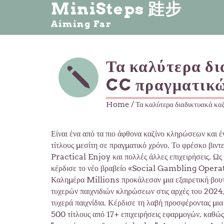
MiniSteps 跬步
Aiming Far
Τα καλύτερα δι
CC πραγματικώ
Home
/ Τα καλύτερα διαδικτυακά κ
Είναι ένα από τα πιο άφθονα καζίνο κληρώσεων και έν
τίτλους μεσίτη σε πραγματικό χρόνο. Το φρέσκο ​​βι
Practical Enjoy και πολλές άλλες επιχειρήσεις. Ως
κέρδισε το νέο βραβείο «Social Gambling Oper
Καλημέρα Millions προκάλεσαν μια εξαιρετική βουτ
τυχερών παιχνιδιών κληρώσεων στις αρχές του 2024
τυχερά παιχνίδια. Κέρδισε τη λαβή προσφέροντας μια
500 τίτλους από 17+ επιχειρήσεις εφαρμογών, καθώς 