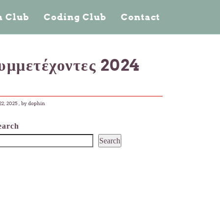
 Club
Coding Club
Contact
Συμμετέχοντες 2024
22, 2025
, by dophin
earch
Search