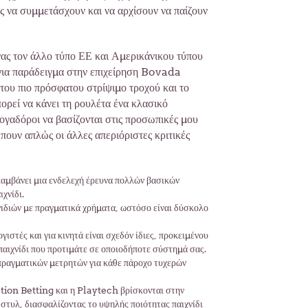
ς να συμμετάσχουν και να αρχίσουν να παίζουν
νας τον άλλο τύπο ΕΕ και Αμερικάνικου τύπου
, για παράδειγμα στην επιχείρηση Bovada
ου πιο πρόσφατου στρίψιμο τροχού και το
ορεί να κάνει τη ρουλέτα ένα κλασικό
ζογαδόροι να βασίζονται στις προσωπικές μου
έπουν απλώς οι άλλες απεριόριστες κριτικές
λαμβάνει μια ενδελεχή έρευνα πολλών βασικών
χνίδι.
νιδιών με πραγματικά χρήματα, ωστόσο είναι δύσκολο
γιστές και για κινητά είναι σχεδόν ίδιες, προκειμένου
οπαιχνίδι που προτιμάτε σε οποιοδήποτε σύστημά σας.
πραγματικών μετρητών για κάθε πάροχο τυχερών
tion Betting και η Playtech βρίσκονται στην
στυλ, διασφαλίζοντας το υψηλής ποιότητας παιχνίδι