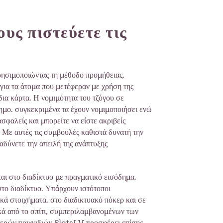
ους πιστεύετε τις
ρησιμοποιώντας τη μέθοδο προμήθειας,
 για τα άτομα που μετέφεραν με χρήση της
ίδια κάρτα. Η νομιμότητα του τζόγου σε
ημο. συγκεκριμένα τα έχουν νομιμοποιήσει ενώ
σφαλείς και μπορείτε να είστε ακριβείς
 Με αυτές τις συμβουλές καθιστά δυνατή την
ραδύνετε την απειλή της ανάπτυξης
αι στο διαδίκτυο με πραγματικό εισόδημα,
στο διαδίκτυο. Υπάρχουν ιστότοποι
κά στοιχήματα, στο διαδικτυακό πόκερ και σε
ικά από το σπίτι, συμπεριλαμβανομένων των
χερών παιχνιδιών SlotsLV προσφέρει επίσης