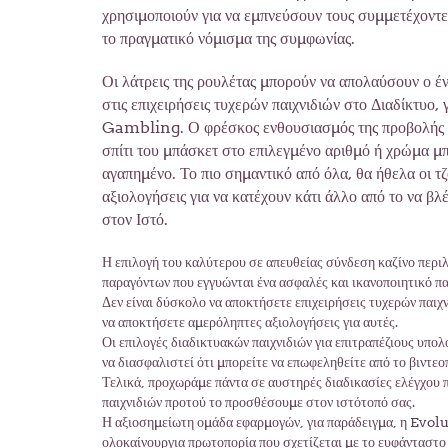
χρησιμοποιούν για να εμπνεύσουν τους συμμετέχοντε
το πραγματικό νόμισμα της συμφωνίας.
Οι λάτρεις της ρουλέτας μπορούν να απολαύσουν ο έ
στις επιχειρήσεις τυχερών παιχνιδιών στο Διαδίκτυο
Gambling. Ο φρέσκος ενθουσιασμός της προβολής τ
σπίτι του μπάσκετ στο επιλεγμένο αριθμό ή χρώμα μπ
αγαπημένο. Το πιο σημαντικό από όλα, θα ήθελα οι τ
αξιολογήσεις για να κατέχουν κάτι άλλο από το να βλ
στον Ιστό.
Η επιλογή του καλύτερου σε απευθείας σύνδεση καζίνο περι
παραγόντων που εγγυώνται ένα ασφαλές και ικανοποιητικό παι
Δεν είναι δύσκολο να αποκτήσετε επιχειρήσεις τυχερών παιχ
να αποκτήσετε αμερόληπτες αξιολογήσεις για αυτές.
Οι επιλογές διαδικτυακών παιχνιδιών για επιτραπέζιους υπολο
να διασφαλιστεί ότι μπορείτε να επωφεληθείτε από το βιντε
Τελικά, προχωράμε πάντα σε αυστηρές διαδικασίες ελέγχου 
παιχνιδιών προτού το προσθέσουμε στον ιστότοπό σας.
Η αξιοσημείωτη ομάδα εφαρμογών, για παράδειγμα, η Evolu
ολοκαίνουργια πρωτοπορία που σχετίζεται με το ευφάνταστο 