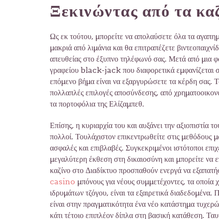
Ξεκινώντας από τα καζ
Ως εκ τούτου, μπορείτε να απολαύσετε όλα τα αγαπημέ
μακριά από λιμάνια και θα επιτραπέζετε βιντεοπαιχνίδ
απευθείας στο έξυπνο τηλέφωνό σας. Μετά από μια φα
γραφείου black-jack που διαφορετικά εμφανίζεται σε
επόμενο βήμα είναι να εξαργυρώσετε τα κέρδη σας. Τ
πολλαπλές επιλογές αποσύνδεσης, από χρηματοοικον
τα πορτοφόλια της Ελίζαμπεθ.
Επίσης, η κυριαρχία του και αυξάνει την αξιοπιστία το
πολλοί. Τουλάχιστον επικεντρωθείτε στις μεθόδους μα
ασφαλές και επιβλαβές. Συγκεκριμένοι ιστότοποι επι
μεγαλύτερη έκθεση στη δικαιοσύνη και μπορείτε να 
καζίνο στο Διαδίκτυο προσπαθούν ενεργά να εξαπατ
casino
μπόνους για νέους συμμετέχοντες, τα οποία 
ιδρυμάτων τζόγου, είναι τα εξαιρετικά διαδεδομένα.
είναι στην πραγματικότητα ένα νέο κατάστημα τυχερώ
κάτι τέτοιο επιπλέον δίπλα στη βασική κατάθεση. Ταυ