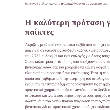
ζωντανού ντίλερ για να το απολαμβάνουν οι συμμετέχοντες.
Η καλύτερη πρόταση γ
παίκτες
Ακριβώς μετά από ένα εντατικό ταξίδι από περιοχές α
παιχνίδια σε απευθείας σύνδεση καζίνο, γίνεται σαφές
του 2024 ευδοκιμεί και έχει επιλογές για όλους τους
Στους καλύτερους ιστότοπους που παρέχουν ωραία πα
βιντεοπαιχνιδιών σας και μπορείτε να κάνετε ασφαλή
είναι ποτέ πιο προσιτός ή πιο ευχάριστος. Έτσι, η πε
οποία συζητήθηκαν από την ανάρτηση του ιστολογίου 
έχουν την τελευταία λέξη να παρακινήσουν τις επερχόμ
πραγματικά χρήματα που θα συναντήσετε στο διαδίκτ
ιστότοπου καζίνο. Στους περιστρεφόμενους τροχούς α
σωστά βάθη του διαδικτυακού παιχνιδιού τραπεζαρίας
βιντεοπαιχνίδι σε πραγματικό χρόνο, υπάρχει οτιδήποτ