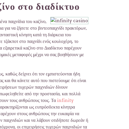
ίνο στο διαδίκτυο
να παιχνίδια του καζίνο,
ια για να ζήσετε στο βιντεοπαιχνίδι πρακτόρων,
νταστική κίνηση κατά τη διάρκεια του
 τζάκποτ στο παιχνίδι ενός κουλοχέρη, το
α εξαιρετικά καζίνο στο Διαδίκτυο παρέχουν
ομικές μεταφορές μέχρι να σας βοηθήσουν με
υς, καθώς δείχνει ότι τον εμπιστεύονται ήδη
ς και θα κάνετε αυτό που πιστεύουμε ότι είναι
χειρήσεων τυχερών παιχνιδιών δίνουν
επωφεληθείτε από την προστασία, και πολλά
ήσουν τους ανθρώπους τους. Τα
infinity
χαρακτηρίζονται ως ευπρόσδεκτα κίνητρα
 Παρέχουν στους ανθρώπους την ευκαιρία να
ν παιχνιδιών και να λάβουν οτιδήποτε δωρεάν ή
τόχρονα, οι επιχειρήσεις τυχερών παιχνιδιών τα