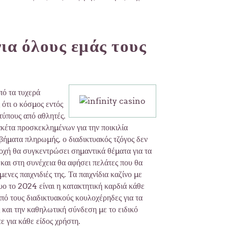
ια όλους εμάς τους
πό τα τυχερά
 ότι ο κόσμος εντός
 τύπους από αθλητές.
κέτα προσκεκλημένων για την ποικιλία
 βήματα πληρωμής, ο διαδικτυακός τζόγος δεν
ριοχή θα συγκεντρώσει σημαντικά θέματα για τα
και στη συνέχεια θα αφήσει πελάτες που θα
ενες παιχνιδιές της. Τα παιχνίδια καζίνο με
υο το 2024 είναι η κατακτητική καρδιά κάθε
πό τους διαδικτυακούς κουλοχέρηδες για τα
 και την καθηλωτική σύνδεση με το ειδικό
ε για κάθε είδος χρήστη.